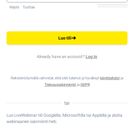
Näytä
Tuottaa
➔
Luo tili
Already have an account?
Log In
Rekisteröitymällä vahvistat, että olet lukenut ja hyväksyt
käyttöehdot
ja
Tietosuojakäytäntö
ja
GDPR
tai
Luo LiveWebinar-tili Googlella, Microsoftilla tai Applella ja aloita
webinaarien isännöinti heti.