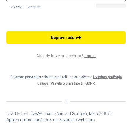
Pokazati
Generirati
➔
Napravi račun
Already have an account?
Log In
Prijavom potvrđujete da ste pročitali i da se slažete s
Uvjetima pružanja
usluge
i
Pravila o privatnosti
i
GDPR
ili
Izradite svoj LiveWebinar račun kod Googlea, Microsofta ili
Applea i odmah počnite s održavanjem webinara.