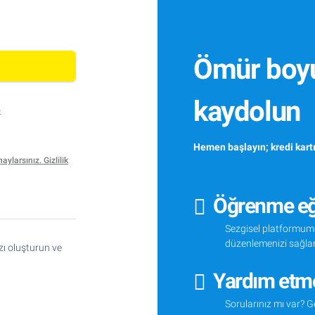
Ömür boyu 
kaydolun
p
Hemen başlayın; kredi kartı
aylarsınız. Gizlilik
Öğrenme eğ
Sezgisel platformumu
düzenlemenizi sağlar
zı oluşturun ve
Yardım etme
Sorularınız mı var? Ge