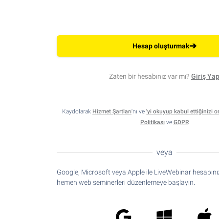
➔
Hesap oluşturmak
Zaten bir hesabınız var mı?
Giriş Ya
Kaydolarak
Hizmet Şartları
'nı ve
'yi okuyup kabul ettiğinizi on
Politikası
ve
GDPR
veya
Google, Microsoft veya Apple ile LiveWebinar hesabını
hemen web seminerleri düzenlemeye başlayın.